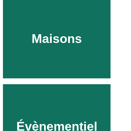
Maisons
Découvrir
Évènementiel
Découvrir